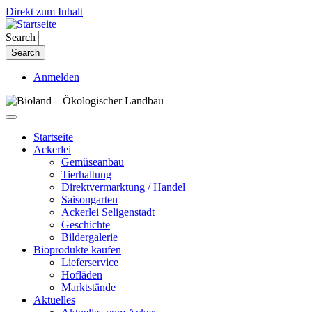
Direkt zum Inhalt
Search
Anmelden
Startseite
Ackerlei
Gemüseanbau
Tierhaltung
Direktvermarktung / Handel
Saisongarten
Ackerlei Seligenstadt
Geschichte
Bildergalerie
Bioprodukte kaufen
Lieferservice
Hofläden
Marktstände
Aktuelles