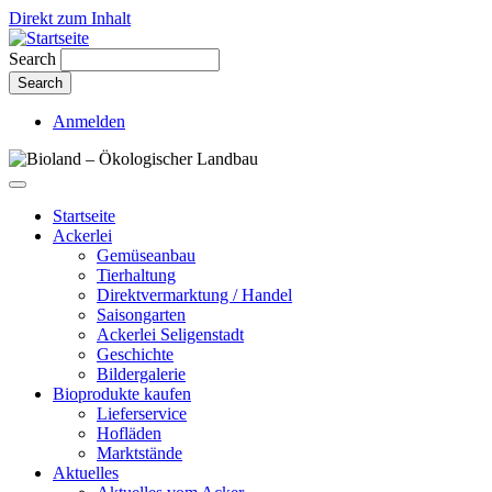
Direkt zum Inhalt
Search
Anmelden
Startseite
Ackerlei
Gemüseanbau
Tierhaltung
Direktvermarktung / Handel
Saisongarten
Ackerlei Seligenstadt
Geschichte
Bildergalerie
Bioprodukte kaufen
Lieferservice
Hofläden
Marktstände
Aktuelles