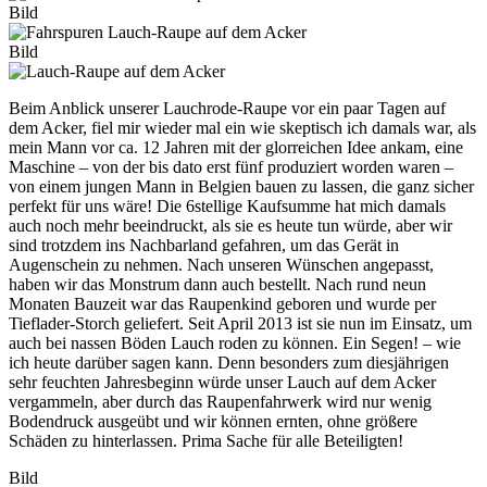
Bild
Bild
Beim Anblick unserer Lauchrode-Raupe vor ein paar Tagen auf
dem Acker, fiel mir wieder mal ein wie skeptisch ich damals war, als
mein Mann vor ca. 12 Jahren mit der glorreichen Idee ankam, eine
Maschine – von der bis dato erst fünf produziert worden waren –
von einem jungen Mann in Belgien bauen zu lassen, die ganz sicher
perfekt für uns wäre! Die 6stellige Kaufsumme hat mich damals
auch noch mehr beeindruckt, als sie es heute tun würde, aber wir
sind trotzdem ins Nachbarland gefahren, um das Gerät in
Augenschein zu nehmen. Nach unseren Wünschen angepasst,
haben wir das Monstrum dann auch bestellt. Nach rund neun
Monaten Bauzeit war das Raupenkind geboren und wurde per
Tieflader-Storch geliefert. Seit April 2013 ist sie nun im Einsatz, um
auch bei nassen Böden Lauch roden zu können. Ein Segen! – wie
ich heute darüber sagen kann. Denn besonders zum diesjährigen
sehr feuchten Jahresbeginn würde unser Lauch auf dem Acker
vergammeln, aber durch das Raupenfahrwerk wird nur wenig
Bodendruck ausgeübt und wir können ernten, ohne größere
Schäden zu hinterlassen. Prima Sache für alle Beteiligten!
Bild