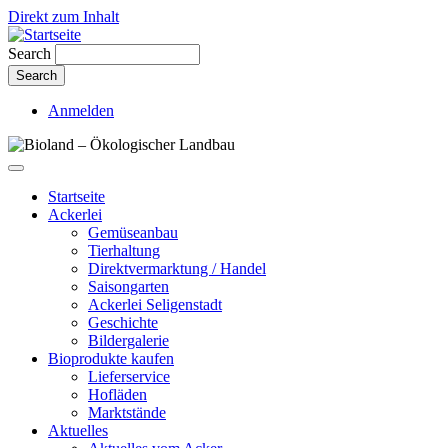
Direkt zum Inhalt
Search
Anmelden
Startseite
Ackerlei
Gemüseanbau
Tierhaltung
Direktvermarktung / Handel
Saisongarten
Ackerlei Seligenstadt
Geschichte
Bildergalerie
Bioprodukte kaufen
Lieferservice
Hofläden
Marktstände
Aktuelles