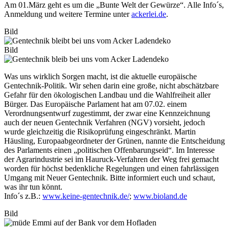
Am 01.März geht es um die „Bunte Welt der Gewürze“. Alle Info´s,
Anmeldung und weitere Termine unter
ackerlei.de
.
Bild
Bild
Was uns wirklich Sorgen macht, ist die aktuelle europäische
Gentechnik-Politik. Wir sehen darin eine große, nicht abschätzbare
Gefahr für den ökologischen Landbau und die Wahlfreiheit aller
Bürger. Das Europäische Parlament hat am 07.02. einem
Verordnungsentwurf zugestimmt, der zwar eine Kennzeichnung
auch der neuen Gentechnik Verfahren (NGV) vorsieht, jedoch
wurde gleichzeitig die Risikoprüfung eingeschränkt. Martin
Häusling, Europaabgeordneter der Grünen, nannte die Entscheidung
des Parlaments einen „politischen Offenbarungseid“. Im Interesse
der Agrarindustrie sei im Hauruck-Verfahren der Weg frei gemacht
worden für höchst bedenkliche Regelungen und einen fahrlässigen
Umgang mit Neuer Gentechnik. Bitte informiert euch und schaut,
was ihr tun könnt.
Info´s z.B.:
www.keine-gentechnik.de/
;
www.bioland.de
Bild